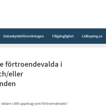
Dataskyddsförordningen
Tillgänglighet
Lidkoping.se
e förtroendevalda i
h/eller
nden
er vidare i ditt uppdrag som förtroendevald i