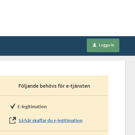
Logga in
u
Följande behövs för e-tjänsten
E-legitimation
Så här skaffar du e-legitimation