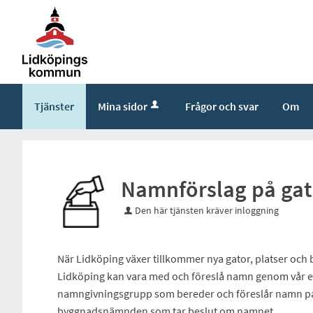
Tjänster
Mina sidor
Frågor och svar
Om
Namnförslag på gat
Den här tjänsten kräver inloggning
När Lidköping växer tillkommer nya gator, platser oc
Lidköping kan vara med och föreslå namn genom vår 
namngivningsgrupp som bereder och föreslår namn på ga
byggnadsnämnden som tar beslut om namnet.