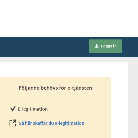
Logga in
u
Följande behövs för e-tjänsten
E-legitimation
Så här skaffar du e-legitimation