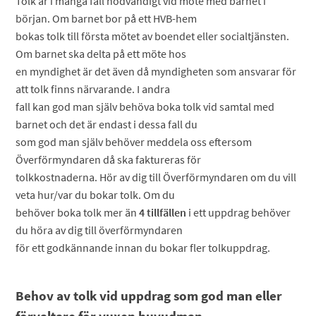
Tolk är i många fall nödvändigt vid möte med barnet i
början. Om barnet bor på ett HVB-hem
bokas tolk till första mötet av boendet eller socialtjänsten.
Om barnet ska delta på ett möte hos
en myndighet är det även då myndigheten som ansvarar för
att tolk finns närvarande. I andra
fall kan god man själv behöva boka tolk vid samtal med
barnet och det är endast i dessa fall du
som god man själv behöver meddela oss eftersom
Överförmyndaren då ska faktureras för
tolkkostnaderna. Hör av dig till Överförmyndaren om du vill
veta hur/var du bokar tolk. Om du
behöver boka tolk mer än
4 tillfällen
i ett uppdrag behöver
du höra av dig till överförmyndaren
för ett godkännande innan du bokar fler tolkuppdrag.
Behov av tolk vid uppdrag som god man eller