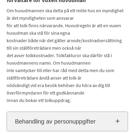
förvaltare för vuxen huvudman
Om huvudmannen ska delta på ett möte hos en myndighet
är det myndigheten som ansvarar
för att tolk finns närvarande. Huvudregeln är att en vuxen
huvudman ska stå för sina egna
kostnader både när det gäller arvode/kostnadsersättning
till sin ställföreträdare men också när
det avser tolkkostnader. Tolkfakturor ska därför stå i
huvudmannens namn. Om huvudmannen
inte samtycker till eller har råd med detta men du som
ställföreträdare ändå anser att tolk är
nödvändigt vid era besök behöver du höra av dig till
överförmyndaren för ett godkännande
innan du bokar ett tolkuppdrag.
Behandling av personuppgifter