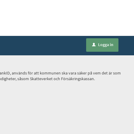
Logga in
u
ilt BankID, används för att kommunen ska vara säker på vem det är som
myndigheter, såsom Skatteverket och Försäkringskassan.