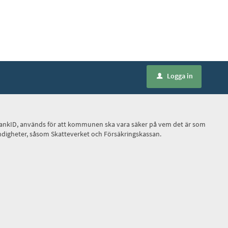
Logga in
u
ilt BankID, används för att kommunen ska vara säker på vem det är som
myndigheter, såsom Skatteverket och Försäkringskassan.